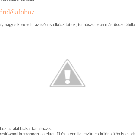
ándékdoboz
ly nagy sikere volt, az idén is elkészítettük, természetesen más összetételle
boz az alábbiakat tartalmazza:
omfű-vanília szappan
- a citromfű és a vanília együtt és külön-külön is cso