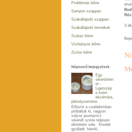
Problémás bőrre
érvé
Bod
Sampon szappan
Róz
Szakállápoló szappan
3 db
Szakállápoló termékek
Száraz bőrre
Bej
Vízhiányos bőrre
Zsíros bőrre
Ni
Népszerű bejegyzések
Me
Egy
sikertörtén
et -
Ligetszép
e krém
ekcémára,
pikkelysömörre
Először a családomban
próbáltuk ki, nagyon
súlyos psoriazis-t
sikerült szinte teljesen
eltüntetni vele. Kisebb
gyulladt, hámló,