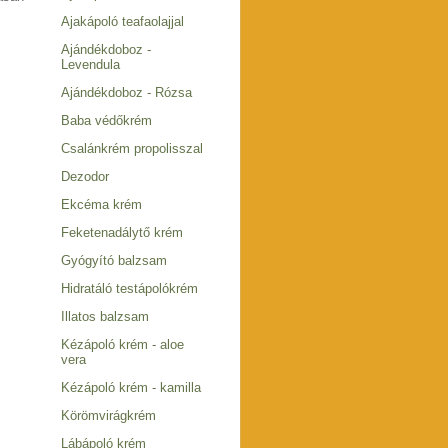
Ajakápoló teafaolajjal
Ajándékdoboz -
Levendula
Ajándékdoboz - Rózsa
Baba védőkrém
Csalánkrém propolisszal
Dezodor
Ekcéma krém
Feketenadálytő krém
Gyógyító balzsam
Hidratáló testápolókrém
Illatos balzsam
Kézápoló krém - aloe
vera
Kézápoló krém - kamilla
Körömvirágkrém
Lábápoló krém