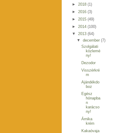
►
2018
(1)
►
2016
(3)
►
2015
(49)
►
2014
(100)
▼
2013
(64)
▼
december
(7)
Szolgálati
közlemé
ny!
Dezodor
Visszérkré
m
Ajándékdo
boz
Egész
hónapba
n
karácso
ny!
Árnika
krém
Kakaóvaja