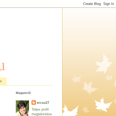
u
ek
Magamról
:
ercsu27
Teljes profil
megtekintése