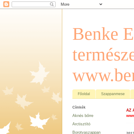
Benke E
természe
www.ben
Főoldal
Szappanmese
Címkék
AZ 
www
Aknés bőrre
Arctisztító
Borotvaszappan
2013