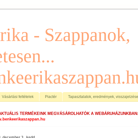
rika - Szappanok,
tesen...
keerikaszappan.h
Vásárlási feltételek
Piactér
Tapasztalatok, eredmények, visszajelzés
AKTUÁLIS TERMÉKEINK MEGVÁSÁROLHATÓK A WEBÁRUHÁZUNKBAN
.benkeerikaszappan.hu
. december 3., kedd