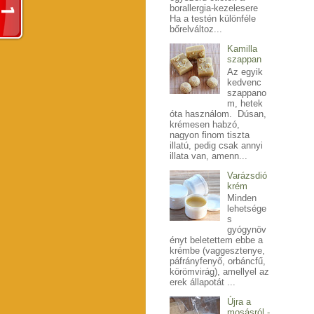
borallergia-kezelesere
Ha a testén különféle
bőrelváltoz...
Kamilla
szappan
Az egyik
kedvenc
szappano
m, hetek
óta használom. Dúsan,
krémesen habzó,
nagyon finom tiszta
illatú, pedig csak annyi
illata van, amenn...
Varázsdió
krém
Minden
lehetsége
s
gyógynöv
ényt beletettem ebbe a
krémbe (vaggesztenye,
páfrányfenyő, orbáncfű,
körömvirág), amellyel az
erek állapotát ...
Újra a
mosásról -