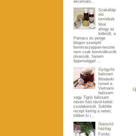
ekcemato...
Szakálláp
oló
termékek
Mint
ahogy az
kiderült, a
Pamacs és penge
blogon szereplő
borotvaszappan-tesztet
nem csak borotválkozók
olvassák, hanem
éppenséggel ...
Gyógyító
balzsam
Mindenki
ismeri a
Vietnami
Ú
balzsam
vagy Tigris balzsam
néven futó távol-keleti
csodakencét. Sokféle
recept kering a neten,
többet ki i...
Illatosító
házilag
Forrás: