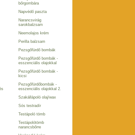
bőrgombára
Napvédő paszta
Narancsvirág
sarokbalzsam
Neemolajos krém
Perilla balzsam
Pezsgőfürdő bombák
Pezsgőfürdő bombák -
esszenciális olajokkal
Pezsgőfürdő bombák -
kicsi
Pezsgőfürdőbombák -
és
esszenciális olajokkal 2.
Szakállápoló olaj/wax
Sós testradír
Testápoló tömb
Testápolótömb
narancsbőrre