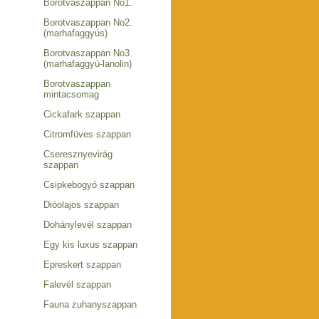
Borotvaszappan No1.
Borotvaszappan No2.
(marhafaggyús)
Borotvaszappan No3
(marhafaggyú-lanolin)
Borotvaszappan
mintacsomag
Cickafark szappan
Citromfüves szappan
Cseresznyevirág
szappan
Csipkebogyó szappan
Dióolajos szappan
Dohánylevél szappan
Egy kis luxus szappan
Epreskert szappan
Falevél szappan
Fauna zuhanyszappan