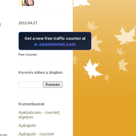
2012.04.27.
l.
Free Counter
Keresés ebben a blogban
Kozmetikumok
Ajakbalzsam - ízesített,
tégelyes
Ajakápoló
Ajakápoló - ízesített
dásan