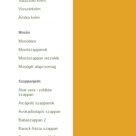
Varázsdió krém
Visszérkrém
Árnika krém
Mosás
Mosódara
Mosószappanok
Mosószappan reszelék
Mosógél alapcsomag
Szappanjaim
Aloe vera - zöldtea
szappan
Arcápoló szappanok
Avokadóolajos szappan
Babaszappan 2.
Barack-frézia szappan