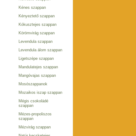
Kénes szappan
Kényeztető szappan
Kókusztejes szappan
Körömvirág szappan
Levendula szappan
Levendula álom szappan
Ligetszépe szappan
Mandulatejes szappan
Mangóvajas szappan
Mosószappanok
Mozaikos iszap szappan
Mégis csokoládé
szappan
Mézes-propoliszos
szappan
Mézvirág szappan
Natúr kecsketejes