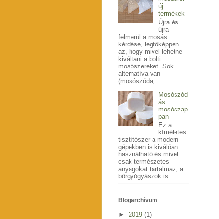
új
termékek
Újra és
újra
felmerül a mosás
kérdése, legfőképpen
az, hogy mivel lehetne
kiváltani a bolti
mosószereket. Sok
alternatíva van
(mosószóda,...
Mosószód
ás
mosószap
pan
Ez a
kíméletes
tisztítószer a modern
gépekben is kiválóan
használható és mivel
csak természetes
anyagokat tartalmaz, a
bőrgyógyászok is...
Blogarchívum
►
2019
(1)