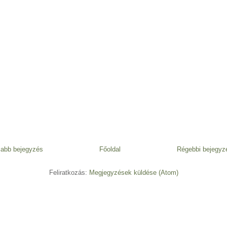
jabb bejegyzés
Főoldal
Régebbi bejegyz
Feliratkozás:
Megjegyzések küldése (Atom)