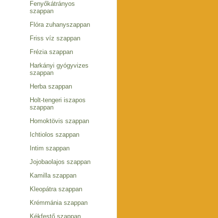
Fenyőkátrányos
szappan
Flóra zuhanyszappan
Friss víz szappan
Frézia szappan
Harkányi gyógyvizes
szappan
Herba szappan
Holt-tengeri iszapos
szappan
Homoktövis szappan
Ichtiolos szappan
Intim szappan
Jojobaolajos szappan
Kamilla szappan
Kleopátra szappan
Krémmánia szappan
Kékfestő szappan