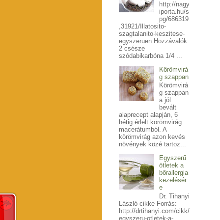
http://nagy
iporta.hu/s
pg/686319
,31921/Illatosito-
szagtalanito-keszitese-
egyszeruen Hozzávalók:
2 csésze
szódabikarbóna 1/4 ...
Körömvirá
g szappan
Körömvirá
g szappan
a jól
bevált
alaprecept alapján, 6
hétig érlelt körömvirág
macerátumból. A
körömvirág azon kevés
növények közé tartoz...
Egyszerű
ötletek a
bőrallergia
kezelésér
e
Dr. Tihanyi
László cikke Forrás:
http://drtihanyi.com/cikk/
egyszeru-otletek-a-