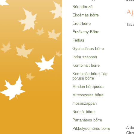
Bőrradírozó
Aj
Ekcémás bőrre
Érett bőrre
Tava
Érzékeny Bőrre
Férfias
Gyulladásos bőrre
Intim szappan
Kombinált bőrre
Kombinált bőrre Tág
pórusú bőrre
Minden bőrtípusra
Mitesszeres bőrre
mosószappan
Normál bőrre
Pattanásos bőrre
A do
Pikkelysömörös bőrre
Citr