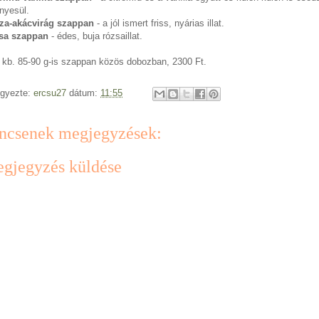
nyesül.
za-akácvirág szappan
- a jól ismert friss, nyárias illat.
sa szappan
- édes, buja rózsaillat.
 kb. 85-90 g-is szappan közös dobozban, 2300 Ft.
egyezte:
ercsu27
dátum:
11:55
ncsenek megjegyzések:
gjegyzés küldése